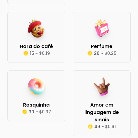
Hora do café
Perfume
15 ~
$0.19
20 ~
$0.25
Rosquinha
Amor em
30 ~
$0.37
linguagem de
sinais
49 ~
$0.61