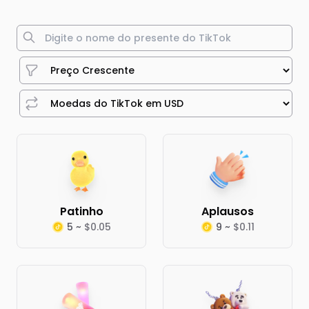
Patinho
Aplausos
5 ~
$0.05
9 ~
$0.11