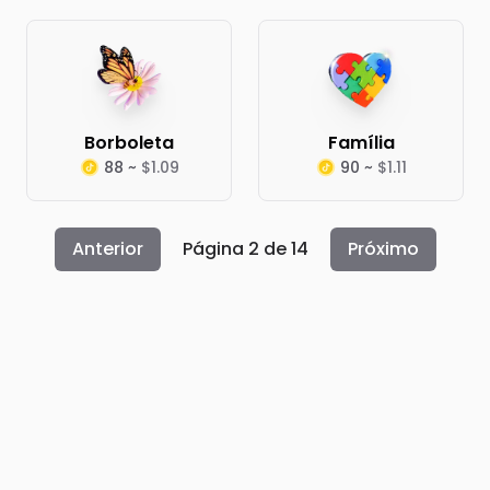
Borboleta
Família
88 ~
$1.09
90 ~
$1.11
Anterior
Página 2 de 14
Próximo