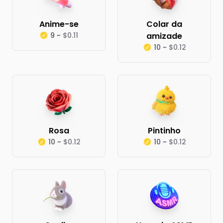
Anime-se
Colar da
9 ~
$0.11
amizade
10 ~
$0.12
Rosa
Pintinho
10 ~
$0.12
10 ~
$0.12