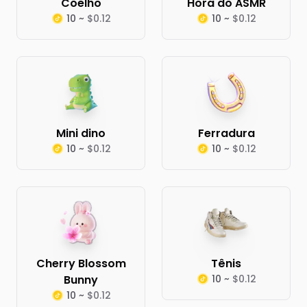
Coelho
Hora do ASMR
10 ~
$0.12
10 ~
$0.12
Mini dino
Ferradura
10 ~
$0.12
10 ~
$0.12
Cherry Blossom
Tênis
Bunny
10 ~
$0.12
10 ~
$0.12