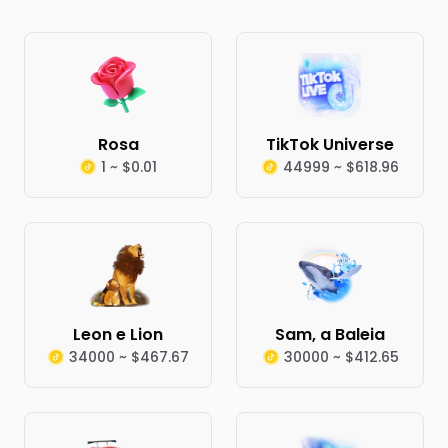
Rosa
TikTok Universe
1 ~ $0.01
44999 ~ $618.96
Leon e Lion
Sam, a Baleia
34000 ~ $467.67
30000 ~ $412.65