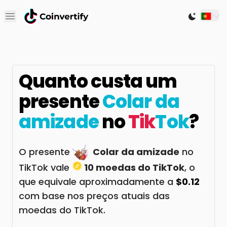
Open main menu
Switch to
Quanto custa um
presente
Colar da
amizade
no
Tik
Tok
?
O presente
Colar da amizade
no
TikTok vale
10 moedas do TikTok
, o
que equivale aproximadamente a
$0.12
com base nos preços atuais das
moedas do TikTok.