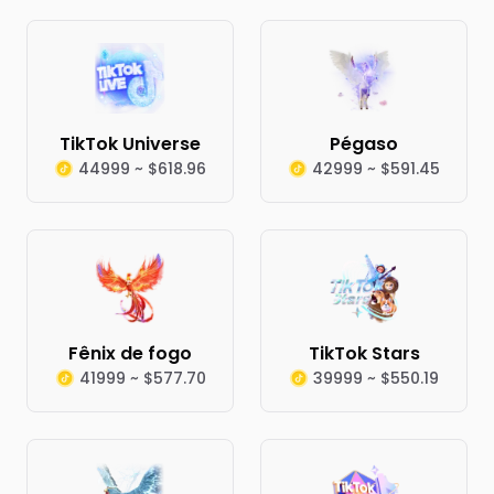
TikTok Universe
Pégaso
44999 ~ $618.96
42999 ~ $591.45
Fênix de fogo
TikTok Stars
41999 ~ $577.70
39999 ~ $550.19