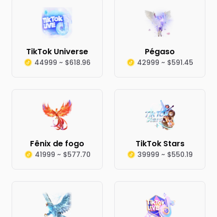
TikTok Universe
Pégaso
44999 ~ $618.96
42999 ~ $591.45
Fênix de fogo
TikTok Stars
41999 ~ $577.70
39999 ~ $550.19