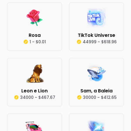
Rosa
TikTok Universe
1 ~ $0.01
44999 ~ $618.96
Leon e Lion
Sam, a Baleia
34000 ~ $467.67
30000 ~ $412.65