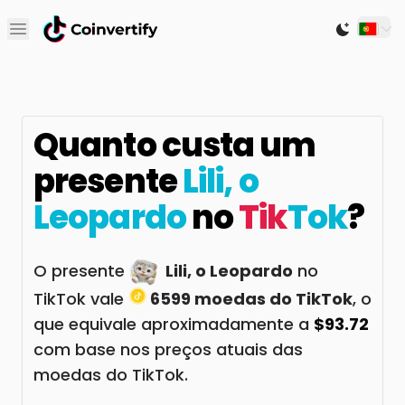
Open main menu
Switch to
Quanto custa um
presente
Lili, o
Leopardo
no
Tik
Tok
?
O presente
Lili, o Leopardo
no
TikTok vale
6599 moedas do TikTok
, o
que equivale aproximadamente a
$93.72
com base nos preços atuais das
moedas do TikTok.