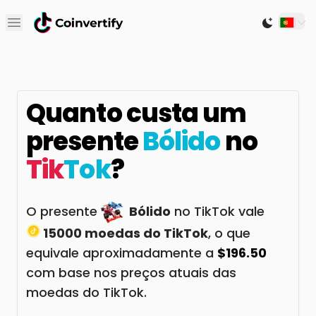
Open main menu
Switch to
Quanto custa um
presente
Bólido
no
Tik
Tok
?
O presente
Bólido
no TikTok vale
15000 moedas do TikTok
, o que
equivale aproximadamente a
$196.50
com base nos preços atuais das
moedas do TikTok.