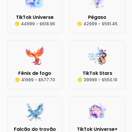
TikTok Universe
Pégaso
44999 ~ $618.96
42999 ~ $591.45
Fênix de fogo
TikTok Stars
41999 ~ $577.70
39999 ~ $550.19
Falcão do trovão
TikTok Universe+