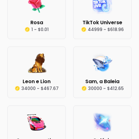
Rosa
TikTok Universe
1 ~ $0.01
44999 ~ $618.96
Leon e Lion
Sam, a Baleia
34000 ~ $467.67
30000 ~ $412.65