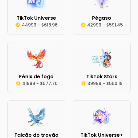
TikTok Universe
Pégaso
44999 ~ $618.96
42999 ~ $591.45
Fênix de fogo
TikTok Stars
41999 ~ $577.70
39999 ~ $550.19
Falcão do trovão
TikTok Universe+