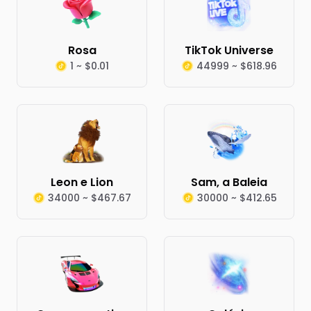
Rosa
TikTok Universe
1 ~ $0.01
44999 ~ $618.96
Leon e Lion
Sam, a Baleia
34000 ~ $467.67
30000 ~ $412.65