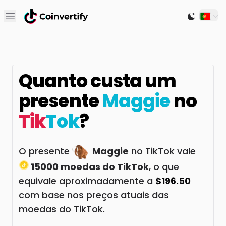
Open main menu
Switch to
Quanto custa um
presente
Maggie
no
Tik
Tok
?
O presente
Maggie
no TikTok vale
15000 moedas do TikTok
, o que
equivale aproximadamente a
$196.50
com base nos preços atuais das
moedas do TikTok.