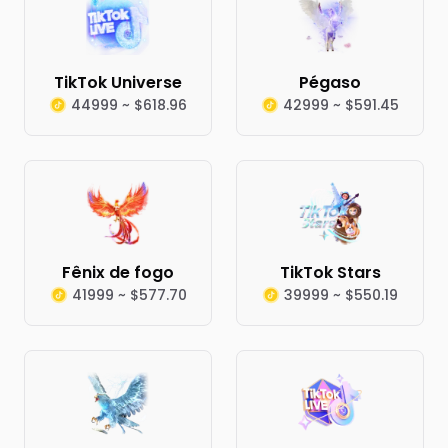
TikTok Universe
Pégaso
44999 ~ $618.96
42999 ~ $591.45
Fênix de fogo
TikTok Stars
41999 ~ $577.70
39999 ~ $550.19