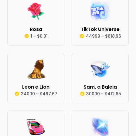
Rosa
TikTok Universe
1 ~ $0.01
44999 ~ $618.96
Leon e Lion
Sam, a Baleia
34000 ~ $467.67
30000 ~ $412.65