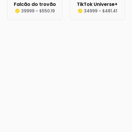
Falcão do trovão
TikTok Universe+
39999 ~ $550.19
34999 ~ $481.41