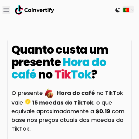
Open main menu
Switch to
Quanto custa um
presente
Hora do
café
no
Tik
Tok
?
O presente
Hora do café
no TikTok
vale
15 moedas do TikTok
, o que
equivale aproximadamente a
$0.19
com
base nos preços atuais das moedas do
TikTok.