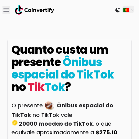
Open main menu
Switch to
Quanto custa um
presente
Ônibus
espacial do TikTok
no
Tik
Tok
?
O presente
Ônibus espacial do
TikTok
no TikTok vale
20000 moedas do TikTok
, o que
equivale aproximadamente a
$275.10