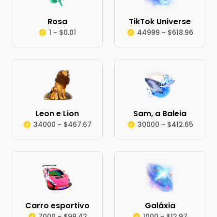
Rosa
TikTok Universe
1 ~ $0.01
44999 ~ $618.96
Leon e Lion
Sam, a Baleia
34000 ~ $467.67
30000 ~ $412.65
Carro esportivo
Galáxia
7000 ~ $99.42
1000 ~ $12.97