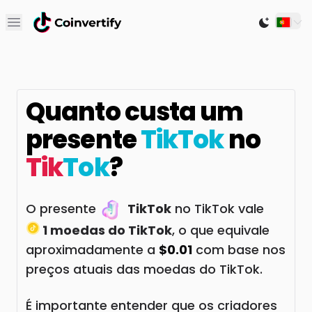
Open main menu
Switch to
Quanto custa um
presente
TikTok
no
Tik
Tok
?
O presente
TikTok
no TikTok vale
1 moedas do TikTok
, o que equivale
aproximadamente a
$0.01
com base nos
preços atuais das moedas do TikTok.
É importante entender que os criadores