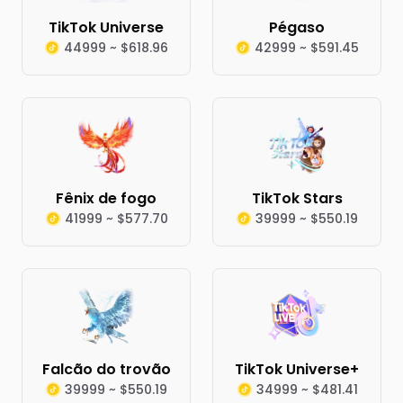
TikTok Universe
Pégaso
44999 ~ $618.96
42999 ~ $591.45
Fênix de fogo
TikTok Stars
41999 ~ $577.70
39999 ~ $550.19
Falcão do trovão
TikTok Universe+
39999 ~ $550.19
34999 ~ $481.41