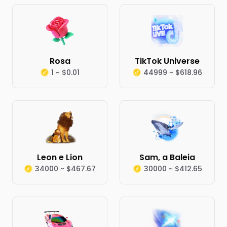
Rosa
TikTok Universe
1 ~ $0.01
44999 ~ $618.96
Leon e Lion
Sam, a Baleia
34000 ~ $467.67
30000 ~ $412.65