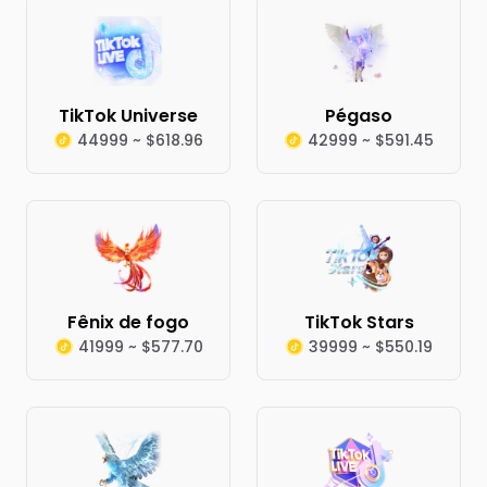
TikTok Universe
Pégaso
44999 ~ $618.96
42999 ~ $591.45
Fênix de fogo
TikTok Stars
41999 ~ $577.70
39999 ~ $550.19