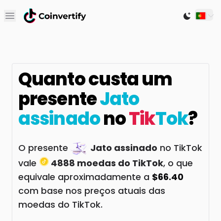
Open main menu
Switch to
Quanto custa um
presente
Jato
assinado
no
Tik
Tok
?
O presente
Jato assinado
no TikTok
vale
4888 moedas do TikTok
, o que
equivale aproximadamente a
$66.40
com base nos preços atuais das
moedas do TikTok.