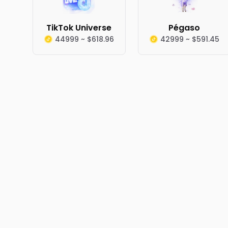
TikTok Universe
Pégaso
44999 ~ $618.96
42999 ~ $591.45