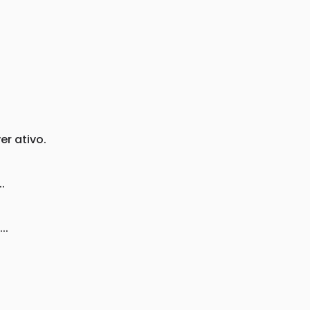
r ativo.
.
..