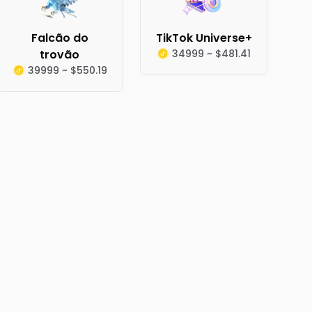
Falcão do
TikTok Universe+
trovão
34999 ~ $481.41
39999 ~ $550.19