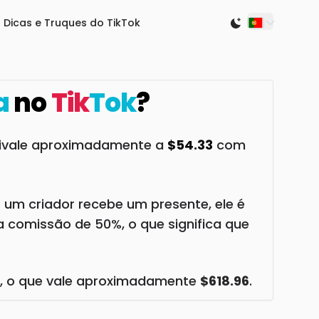
Dicas e Truques do TikTok
Switch to light
a
no
Tik
Tok
?
uivale aproximadamente a
$54.33
com
 um criador recebe um presente, ele é
 comissão de 50%, o que significa que
, o que vale aproximadamente
$618.96
.