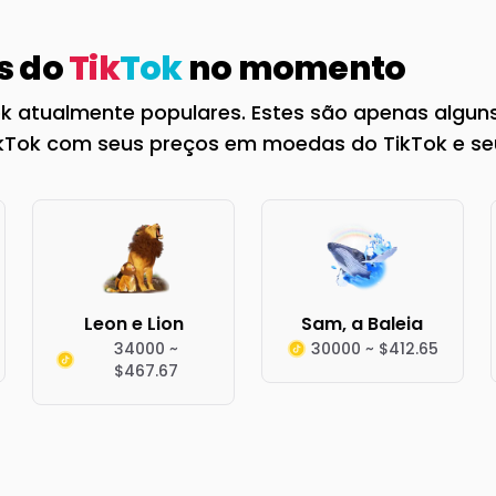
s do
Tik
Tok
no momento
k atualmente populares. Estes são apenas alguns
TikTok com seus preços em moedas do TikTok e seu
Leon e Lion
Sam, a Baleia
34000 ~
30000 ~ $412.65
$467.67