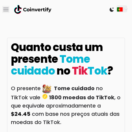
Open main menu
Switch to
Quanto custa um
presente
Tome
cuidado
no
Tik
Tok
?
O presente
Tome cuidado
no
TikTok vale
1800 moedas do TikTok
, o
que equivale aproximadamente a
$24.45
com base nos preços atuais das
moedas do TikTok.