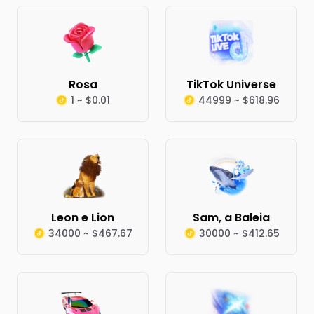
Rosa
TikTok Universe
1 ~ $0.01
44999 ~ $618.96
Leon e Lion
Sam, a Baleia
34000 ~ $467.67
30000 ~ $412.65