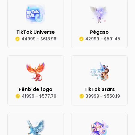
TikTok Universe
Pégaso
44999 ~ $618.96
42999 ~ $591.45
Fênix de fogo
TikTok Stars
41999 ~ $577.70
39999 ~ $550.19