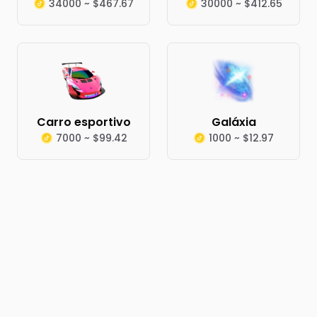
34000 ~ $467.67
30000 ~ $412.65
Carro esportivo
Galáxia
7000 ~ $99.42
1000 ~ $12.97