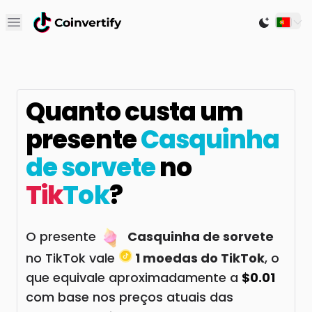
Open main menu
Switch to
Quanto custa um
presente
Casquinha
de sorvete
no
Tik
Tok
?
O presente
Casquinha de sorvete
no TikTok vale
1 moedas do TikTok
, o
que equivale aproximadamente a
$0.01
com base nos preços atuais das