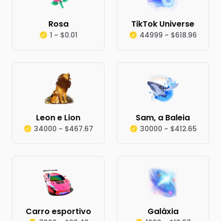
Rosa
TikTok Universe
1 ~ $0.01
44999 ~ $618.96
Leon e Lion
Sam, a Baleia
34000 ~ $467.67
30000 ~ $412.65
Carro esportivo
Galáxia