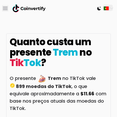
Open main menu
Switch to
Quanto custa um
presente
Trem
no
Tik
Tok
?
O presente
Trem
no TikTok vale
899 moedas do TikTok
, o que
equivale aproximadamente a
$11.66
com
base nos preços atuais das moedas do
TikTok.