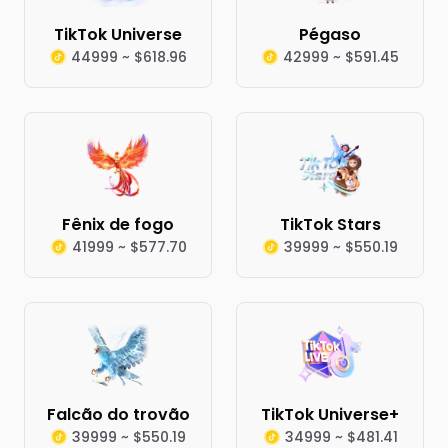
TikTok Universe
Pégaso
44999 ~ $618.96
42999 ~ $591.45
Fênix de fogo
TikTok Stars
41999 ~ $577.70
39999 ~ $550.19
Falcão do trovão
TikTok Universe+
39999 ~ $550.19
34999 ~ $481.41