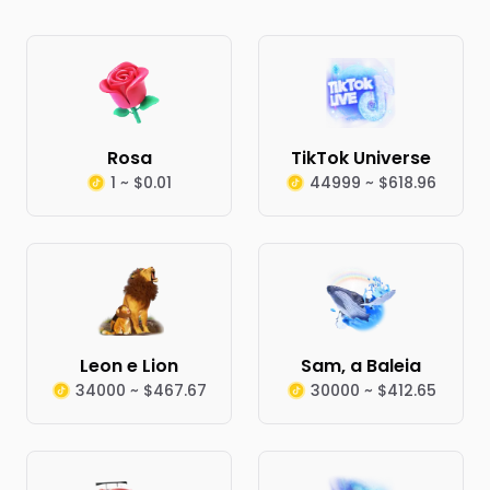
Rosa
TikTok Universe
1 ~ $0.01
44999 ~ $618.96
Leon e Lion
Sam, a Baleia
34000 ~ $467.67
30000 ~ $412.65