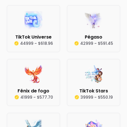
TikTok Universe
Pégaso
44999 ~ $618.96
42999 ~ $591.45
Fênix de fogo
TikTok Stars
41999 ~ $577.70
39999 ~ $550.19