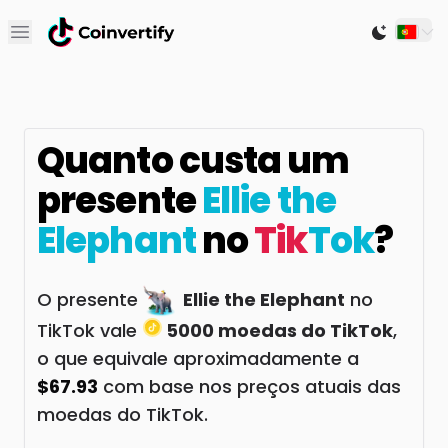
Open main menu
Switch to
Quanto custa um
presente
Ellie the
Elephant
no
Tik
Tok
?
O presente
Ellie the Elephant
no
TikTok vale
5000 moedas do TikTok
,
o que equivale aproximadamente a
$67.93
com base nos preços atuais das
moedas do TikTok.