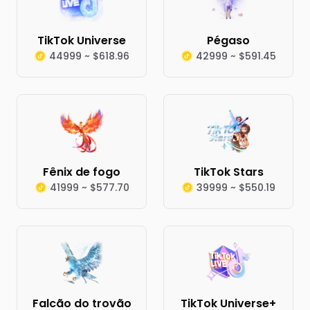
TikTok Universe
Pégaso
44999 ~ $618.96
42999 ~ $591.45
Fênix de fogo
TikTok Stars
41999 ~ $577.70
39999 ~ $550.19
Falcão do trovão
TikTok Universe+