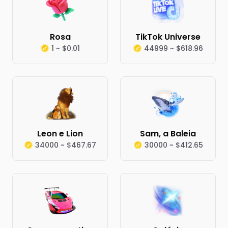
Rosa
TikTok Universe
1 ~ $0.01
44999 ~ $618.96
Leon e Lion
Sam, a Baleia
34000 ~ $467.67
30000 ~ $412.65