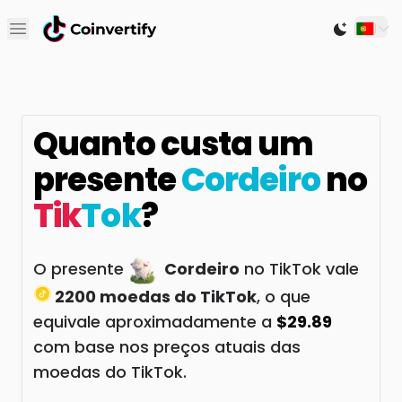
Open main menu
Switch to
Quanto custa um
presente
Cordeiro
no
Tik
Tok
?
O presente
Cordeiro
no TikTok vale
2200 moedas do TikTok
, o que
equivale aproximadamente a
$29.89
com base nos preços atuais das
moedas do TikTok.