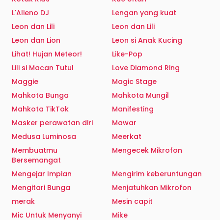
L'Alieno DJ
Lengan yang kuat
Leon dan Lili
Leon dan Lili
Leon dan Lion
Leon si Anak Kucing
Lihat! Hujan Meteor!
Like-Pop
Lili si Macan Tutul
Love Diamond Ring
Maggie
Magic Stage
Mahkota Bunga
Mahkota Mungil
Mahkota TikTok
Manifesting
Masker perawatan diri
Mawar
Medusa Luminosa
Meerkat
Membuatmu
Mengecek Mikrofon
Bersemangat
Mengejar Impian
Mengirim keberuntungan
Mengitari Bunga
Menjatuhkan Mikrofon
merak
Mesin capit
Mic Untuk Menyanyi
Mike