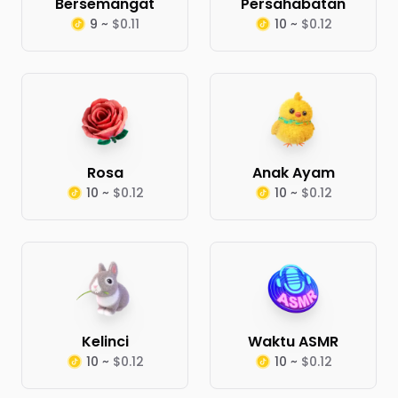
Bersemangat
Persahabatan
9 ~
$0.11
10 ~
$0.12
Rosa
Anak Ayam
10 ~
$0.12
10 ~
$0.12
Kelinci
Waktu ASMR
10 ~
$0.12
10 ~
$0.12