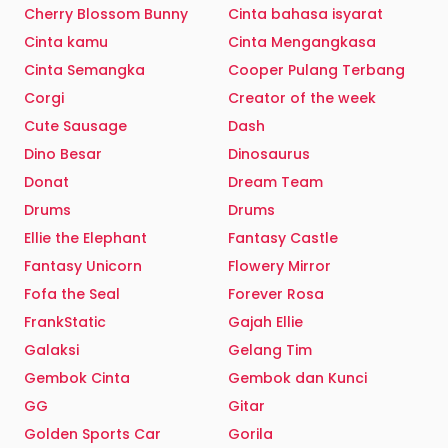
Cherry Blossom Bunny
Cinta bahasa isyarat
Cinta kamu
Cinta Mengangkasa
Cinta Semangka
Cooper Pulang Terbang
Corgi
Creator of the week
Cute Sausage
Dash
Dino Besar
Dinosaurus
Donat
Dream Team
Drums
Drums
Ellie the Elephant
Fantasy Castle
Fantasy Unicorn
Flowery Mirror
Fofa the Seal
Forever Rosa
FrankStatic
Gajah Ellie
Galaksi
Gelang Tim
Gembok Cinta
Gembok dan Kunci
GG
Gitar
Golden Sports Car
Gorila