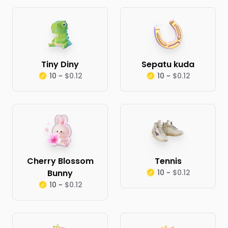
Tiny Diny
Sepatu kuda
10 ~
$0.12
10 ~
$0.12
Cherry Blossom
Tennis
Bunny
10 ~
$0.12
10 ~
$0.12