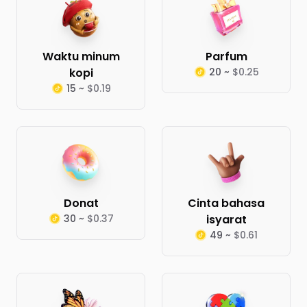
Waktu minum
Parfum
kopi
20 ~
$0.25
15 ~
$0.19
Donat
Cinta bahasa
30 ~
$0.37
isyarat
49 ~
$0.61