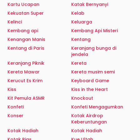
Kartu Ucapan
Katak Bernyanyi
Kekuatan Super
Kelab
Kelinci
Keluarga
Kembang api
Kembang Api Misteri
Kenangan Manis
Kentang
Kentang di Paris
Keranjang bunga di
jendela
Keranjang Piknik
Kereta
Kereta Mawar
Kereta musim semi
Kerucut Es Krim
Keyboard Game
Kiss
Kiss in the Heart
Kit Pemula ASMR
Knockout
Konfeti
Konfeti Mengagumkan
Konser
Kotak Airdrop
Keberuntungan
Kotak Hadiah
Kotak Hadiah
Kotak Rias
Kue Ultah