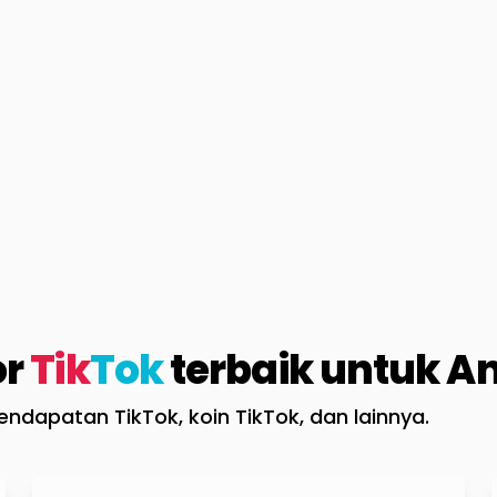
or
Tik
Tok
terbaik untuk A
ndapatan TikTok, koin TikTok, dan lainnya.