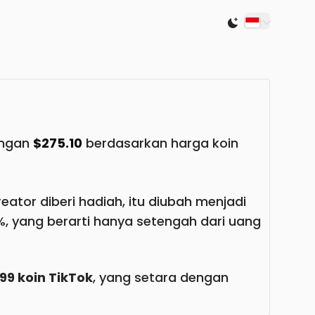
Switch to light
engan
$275.10
berdasarkan harga koin
ator diberi hadiah, itu diubah menjadi
, yang berarti hanya setengah dari uang
99 koin TikTok
, yang setara dengan