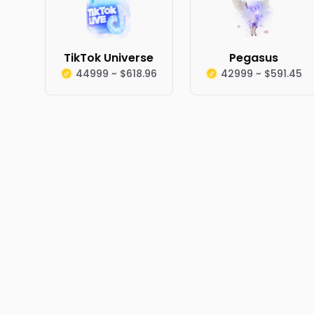
TikTok Universe
Pegasus
44999 ~ $618.96
42999 ~ $591.45