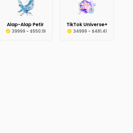
Alap-Alap Petir
TikTok Universe+
39999 ~ $550.19
34999 ~ $481.41