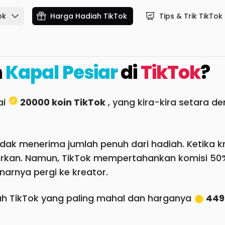
ok
Harga Hadiah TikTok
Tips & Trik TikTok
h
Kapal Pesiar
di
TikTok
?
ai
20000 koin TikTok
, yang kira-kira setara d
dak menerima jumlah penuh dari hadiah. Ketika kre
arkan. Namun, TikTok mempertahankan komisi 50%
arnya pergi ke kreator.
h TikTok yang paling mahal dan harganya
449