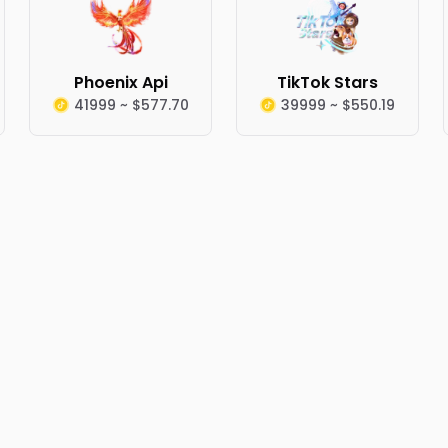
Phoenix Api
TikTok Stars
41999 ~ $577.70
39999 ~ $550.19