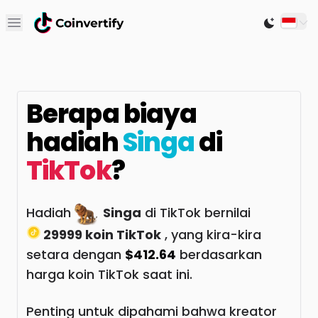
Open main menu
Switch to
Berapa biaya
hadiah
Singa
di
TikTok
?
Hadiah
Singa
di TikTok bernilai
29999 koin TikTok
, yang kira-kira
setara dengan
$412.64
berdasarkan
harga koin TikTok saat ini.
Penting untuk dipahami bahwa kreator