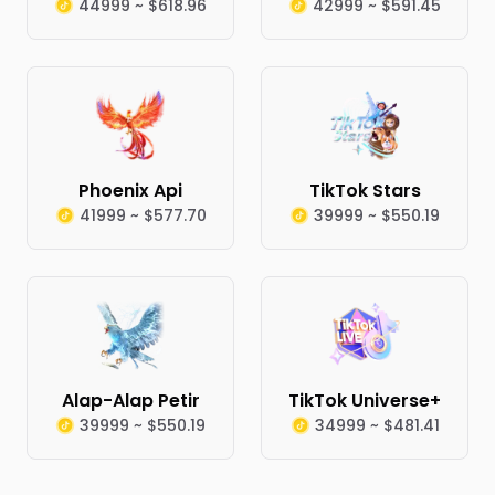
44999 ~ $618.96
42999 ~ $591.45
Phoenix Api
TikTok Stars
41999 ~ $577.70
39999 ~ $550.19
Alap-Alap Petir
TikTok Universe+
39999 ~ $550.19
34999 ~ $481.41