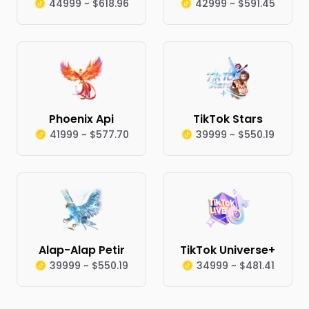
44999 ~ $618.96
42999 ~ $591.45
Phoenix Api
TikTok Stars
41999 ~ $577.70
39999 ~ $550.19
Alap-Alap Petir
TikTok Universe+
39999 ~ $550.19
34999 ~ $481.41