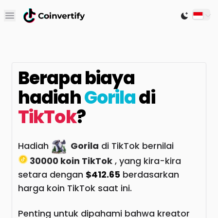
Open main menu
Switch to
Berapa biaya
hadiah
Gorila
di
TikTok
?
Hadiah
Gorila
di TikTok bernilai
30000 koin TikTok
, yang kira-kira
setara dengan
$412.65
berdasarkan
harga koin TikTok saat ini.
Penting untuk dipahami bahwa kreator