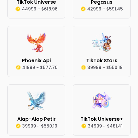
TikTok Universe
Pegasus
44999 ~ $618.96
42999 ~ $591.45
Phoenix Api
TikTok Stars
41999 ~ $577.70
39999 ~ $550.19
Alap-Alap Petir
TikTok Universe+
39999 ~ $550.19
34999 ~ $481.41