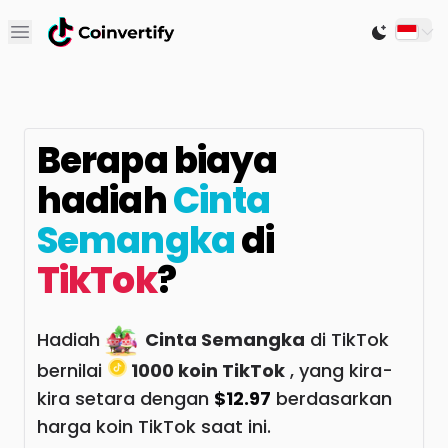
Open main menu
Switch to
Berapa biaya
hadiah
Cinta
Semangka
di
TikTok
?
Hadiah
Cinta Semangka
di TikTok
bernilai
1000 koin TikTok
, yang kira-
kira setara dengan
$12.97
berdasarkan
harga koin TikTok saat ini.