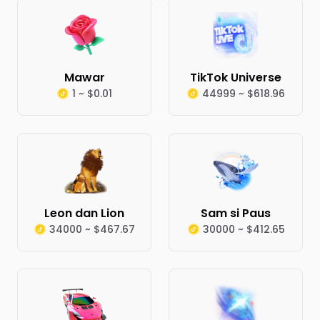
Mawar
TikTok Universe
1 ~ $0.01
44999 ~ $618.96
Leon dan Lion
Sam si Paus
34000 ~ $467.67
30000 ~ $412.65