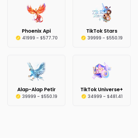
Phoenix Api
TikTok Stars
41999 ~ $577.70
39999 ~ $550.19
Alap-Alap Petir
TikTok Universe+
39999 ~ $550.19
34999 ~ $481.41