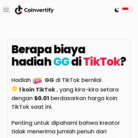
Open main menu
Switch to
Berapa biaya
hadiah
GG
di
TikTok
?
Hadiah
GG
di TikTok bernilai
1 koin TikTok
, yang kira-kira setara
dengan
$0.01
berdasarkan harga koin
TikTok saat ini.
Penting untuk dipahami bahwa kreator
tidak menerima jumlah penuh dari