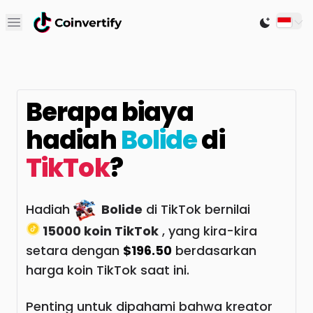
Open main menu
Switch to
Berapa biaya
hadiah
Bolide
di
TikTok
?
Hadiah
Bolide
di TikTok bernilai
15000 koin TikTok
, yang kira-kira
setara dengan
$196.50
berdasarkan
harga koin TikTok saat ini.
Penting untuk dipahami bahwa kreator