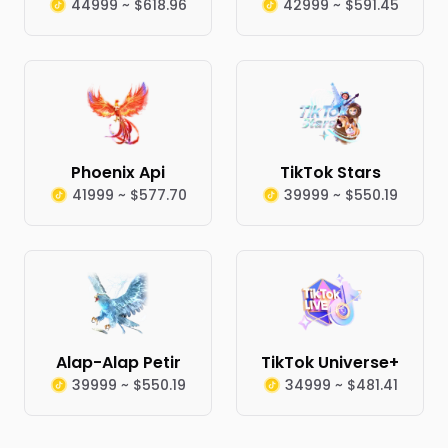
44999 ~ $618.96
42999 ~ $591.45
Phoenix Api
TikTok Stars
41999 ~ $577.70
39999 ~ $550.19
Alap-Alap Petir
TikTok Universe+
39999 ~ $550.19
34999 ~ $481.41