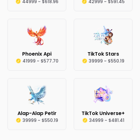
44999 ~ $618.96
42999 ~ $591.45
Phoenix Api
TikTok Stars
41999 ~ $577.70
39999 ~ $550.19
Alap-Alap Petir
TikTok Universe+
39999 ~ $550.19
34999 ~ $481.41