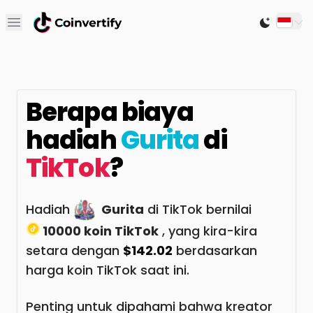
Open main menu
Switch to
Berapa biaya
hadiah
Gurita
di
TikTok
?
Hadiah
Gurita
di TikTok bernilai
10000 koin TikTok
, yang kira-kira
setara dengan
$142.02
berdasarkan
harga koin TikTok saat ini.
Penting untuk dipahami bahwa kreator