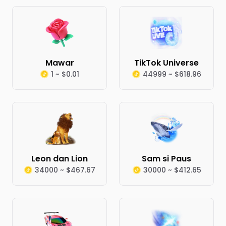
Mawar
TikTok Universe
1 ~ $0.01
44999 ~ $618.96
Leon dan Lion
Sam si Paus
34000 ~ $467.67
30000 ~ $412.65