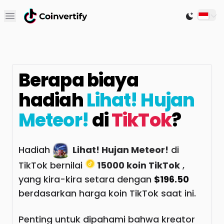
Open main menu
Switch to
Berapa biaya
hadiah
Lihat! Hujan
Meteor!
di
TikTok
?
Hadiah
Lihat! Hujan Meteor!
di
TikTok bernilai
15000 koin TikTok
,
yang kira-kira setara dengan
$196.50
berdasarkan harga koin TikTok saat ini.
Penting untuk dipahami bahwa kreator