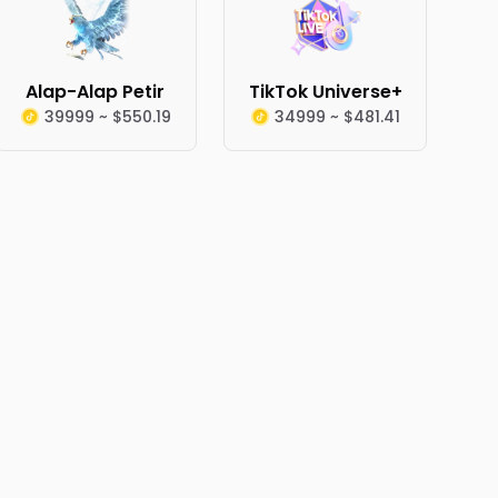
Alap-Alap Petir
TikTok Universe+
39999 ~ $550.19
34999 ~ $481.41