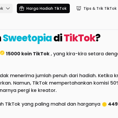
ok
Harga Hadiah TikTok
Tips & Trik TikTok
h
Sweetopia
di
TikTok
?
15000 koin TikTok
, yang kira-kira setara den
dak menerima jumlah penuh dari hadiah. Ketika kre
arkan. Namun, TikTok mempertahankan komisi 50%
arnya pergi ke kreator.
h TikTok yang paling mahal dan harganya
449