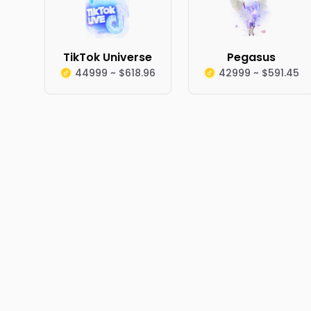
TikTok Universe
Pegasus
44999 ~ $618.96
42999 ~ $591.45