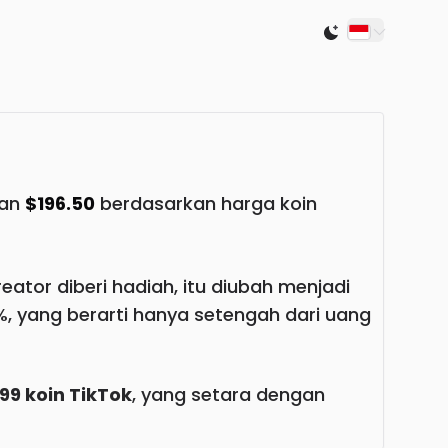
Switch to light
gan
$196.50
berdasarkan harga koin
ator diberi hadiah, itu diubah menjadi
, yang berarti hanya setengah dari uang
99 koin TikTok
, yang setara dengan