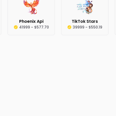
Phoenix Api
TikTok Stars
41999 ~ $577.70
39999 ~ $550.19