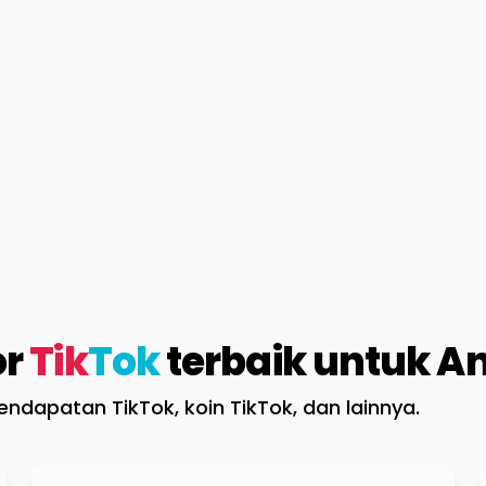
or
Tik
Tok
terbaik untuk A
ndapatan TikTok, koin TikTok, dan lainnya.