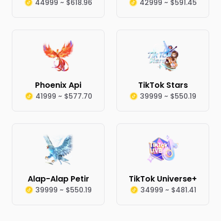
44999 ~ $618.96
42999 ~ $591.45
Phoenix Api
TikTok Stars
41999 ~ $577.70
39999 ~ $550.19
Alap-Alap Petir
TikTok Universe+
39999 ~ $550.19
34999 ~ $481.41