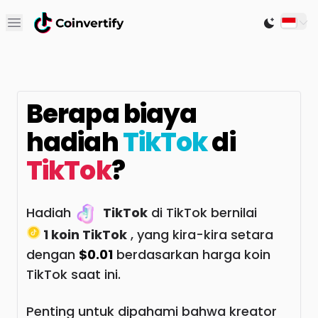
Open main menu
Switch to
Berapa biaya
hadiah
TikTok
di
TikTok
?
Hadiah
TikTok
di TikTok bernilai
1 koin TikTok
, yang kira-kira setara
dengan
$0.01
berdasarkan harga koin
TikTok saat ini.
Penting untuk dipahami bahwa kreator