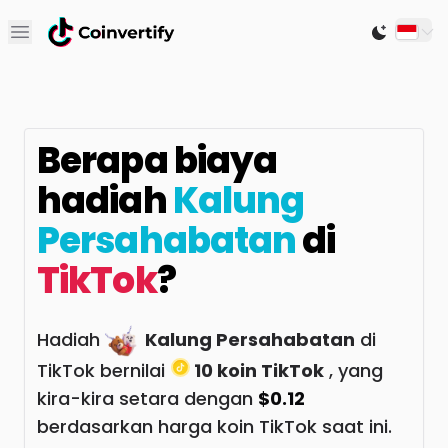
Open main menu
Switch to
Berapa biaya
hadiah
Kalung
Persahabatan
di
TikTok
?
Hadiah
Kalung Persahabatan
di
TikTok bernilai
10 koin TikTok
, yang
kira-kira setara dengan
$0.12
berdasarkan harga koin TikTok saat ini.