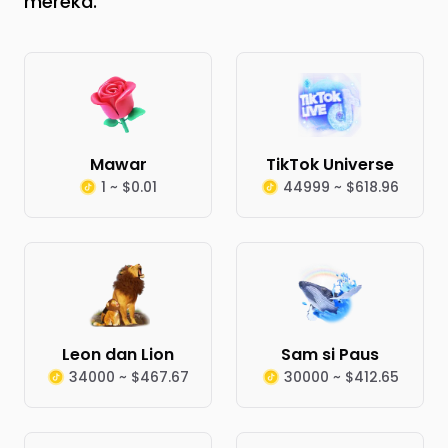
mereka.
Mawar
TikTok Universe
1 ~ $0.01
44999 ~ $618.96
Leon dan Lion
Sam si Paus
34000 ~ $467.67
30000 ~ $412.65