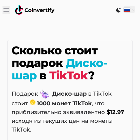
Open main menu
Switch to
Сколько стоит
подарок
Диско-
шар
в
TikTok
?
Подарок
Диско-шар
в TikTok
стоит
1000 монет TikTok
, что
приблизительно эквивалентно
$12.97
исходя из текущих цен на монеты
TikTok.