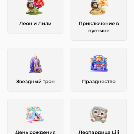
Леон и Лили
Приключение в
пустыне
Звездный трон
Празднество
День рождения
Леопардица Lili