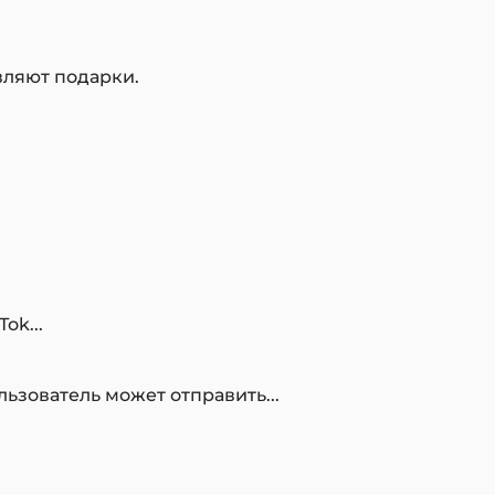
вляют подарки.
ok...
ьзователь может отправить...