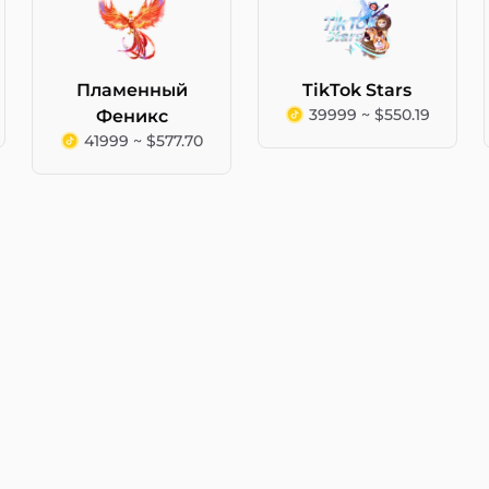
Пламенный
TikTok Stars
39999 ~ $550.19
Феникс
41999 ~ $577.70