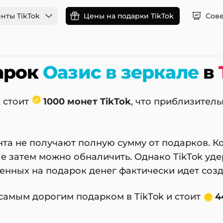
нты TikTok
Цены на подарки TikTok
Сове
арок
Оазис в зеркале
в
k стоит
1000 монет TikTok
, что приблизител
нта не получают полную сумму от подарков. К
е затем можно обналичить. Однако TikTok уде
ченных на подарок денег фактически идет соз
самым дорогим подарком в TikTok и стоит
4