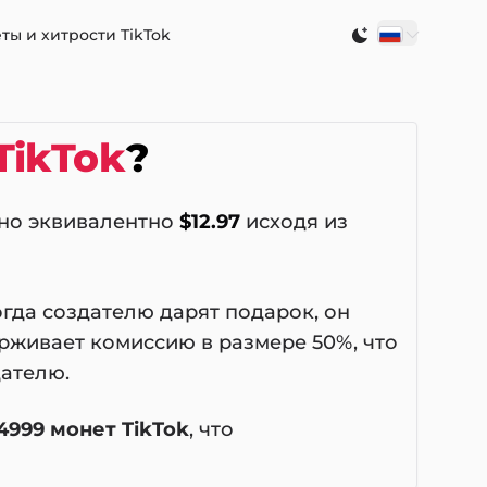
ты и хитрости TikTok
Switch to light
TikTok
?
ьно эквивалентно
$12.97
исходя из
огда создателю дарят подарок, он
рживает комиссию в размере 50%, что
дателю.
4999 монет TikTok
, что