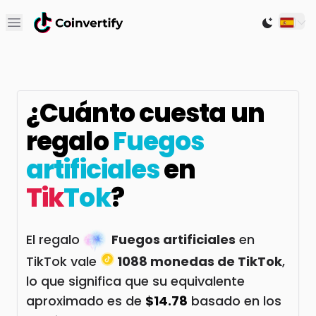
Open main menu
Switch to
¿Cuánto cuesta un
regalo
Fuegos
artificiales
en
Tik
Tok
?
El regalo
Fuegos artificiales
en
TikTok vale
1088 monedas de TikTok
,
lo que significa que su equivalente
aproximado es de
$14.78
basado en los