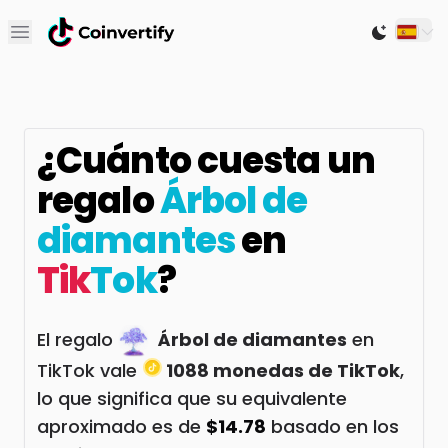
Open main menu
Switch to
¿Cuánto cuesta un
regalo
Árbol de
diamantes
en
Tik
Tok
?
El regalo
Árbol de diamantes
en
TikTok vale
1088 monedas de TikTok
,
lo que significa que su equivalente
aproximado es de
$14.78
basado en los