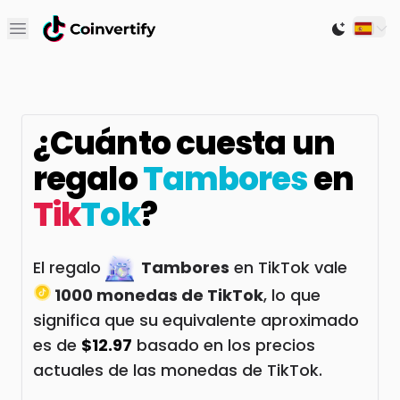
Open main menu
Switch to
¿Cuánto cuesta un
regalo
Tambores
en
Tik
Tok
?
El regalo
Tambores
en TikTok vale
1000 monedas de TikTok
, lo que
significa que su equivalente aproximado
es de
$12.97
basado en los precios
actuales de las monedas de TikTok.