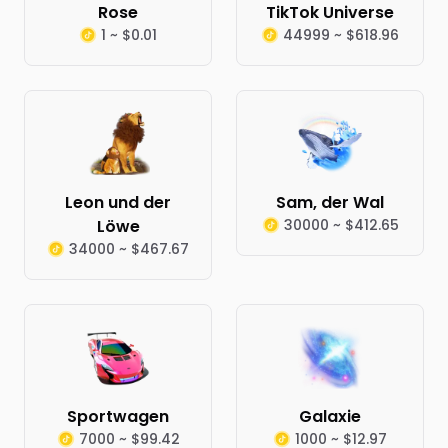
Rose
TikTok Universe
1 ~ $0.01
44999 ~ $618.96
Leon und der
Sam, der Wal
Löwe
30000 ~ $412.65
34000 ~ $467.67
Sportwagen
Galaxie
7000 ~ $99.42
1000 ~ $12.97