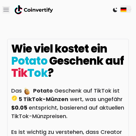
Open main menu
Switch to
Wie viel kostet ein
Potato
Geschenk auf
Tik
Tok
?
Das
Potato
Geschenk auf TikTok ist
5 TikTok-Münzen
wert, was ungefähr
$0.05
entspricht, basierend auf aktuellen
TikTok-Münzpreisen.
Es ist wichtig zu verstehen, dass Creator