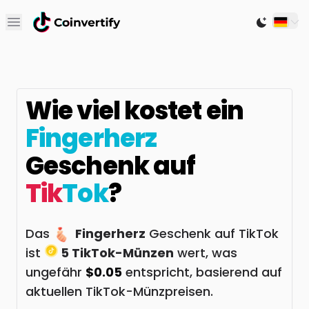
Open main menu
Switch to
Wie viel kostet ein
Fingerherz
Geschenk auf
Tik
Tok
?
Das
Fingerherz
Geschenk auf TikTok
ist
5 TikTok-Münzen
wert, was
ungefähr
$0.05
entspricht, basierend auf
aktuellen TikTok-Münzpreisen.