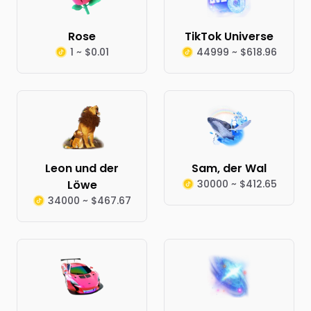
Rose
TikTok Universe
1 ~ $0.01
44999 ~ $618.96
Leon und der
Sam, der Wal
Löwe
30000 ~ $412.65
34000 ~ $467.67