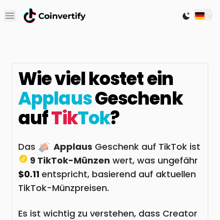
Open main menu
Switch to
Wie viel kostet ein
Applaus
Geschenk
auf
Tik
Tok
?
Das
Applaus
Geschenk auf TikTok ist
9 TikTok-Münzen
wert, was ungefähr
$0.11
entspricht, basierend auf aktuellen
TikTok-Münzpreisen.
Es ist wichtig zu verstehen, dass Creator