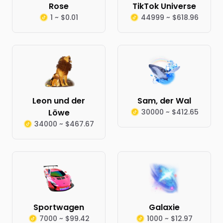
Rose
TikTok Universe
1 ~ $0.01
44999 ~ $618.96
Leon und der
Sam, der Wal
Löwe
30000 ~ $412.65
34000 ~ $467.67
Sportwagen
Galaxie
7000 ~ $99.42
1000 ~ $12.97