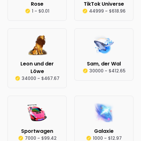
Rose
TikTok Universe
1 ~ $0.01
44999 ~ $618.96
Leon und der
Sam, der Wal
Löwe
30000 ~ $412.65
34000 ~ $467.67
Sportwagen
Galaxie
7000 ~ $99.42
1000 ~ $12.97