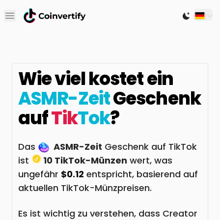
Open main menu
Switch to
Wie viel kostet ein
ASMR-Zeit
Geschenk
auf
Tik
Tok
?
Das
ASMR-Zeit
Geschenk auf TikTok
ist
10 TikTok-Münzen
wert, was
ungefähr
$0.12
entspricht, basierend auf
aktuellen TikTok-Münzpreisen.
Es ist wichtig zu verstehen, dass Creator