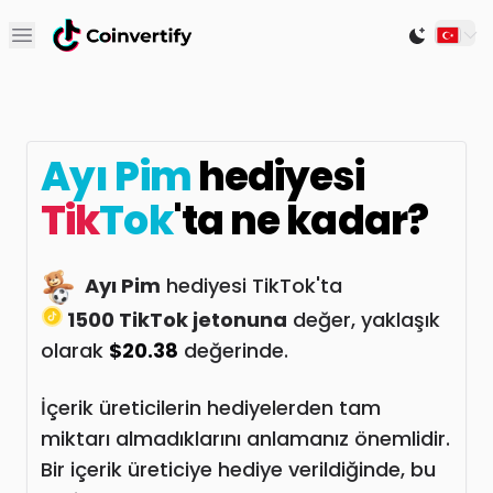
Open main menu
Switch to
Ayı Pim
hediyesi
Tik
Tok
'ta ne kadar?
Ayı Pim
hediyesi TikTok'ta
1500 TikTok jetonuna
değer, yaklaşık
olarak
$20.38
değerinde.
İçerik üreticilerin hediyelerden tam
miktarı almadıklarını anlamanız önemlidir.
Bir içerik üreticiye hediye verildiğinde, bu