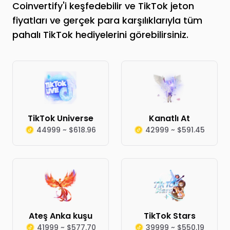
Coinvertify'i keşfedebilir ve TikTok jeton
fiyatları ve gerçek para karşılıklarıyla tüm
pahalı TikTok hediyelerini görebilirsiniz.
TikTok Universe
Kanatlı At
44999 ~ $618.96
42999 ~ $591.45
Ateş Anka kuşu
TikTok Stars
41999 ~ $577.70
39999 ~ $550.19