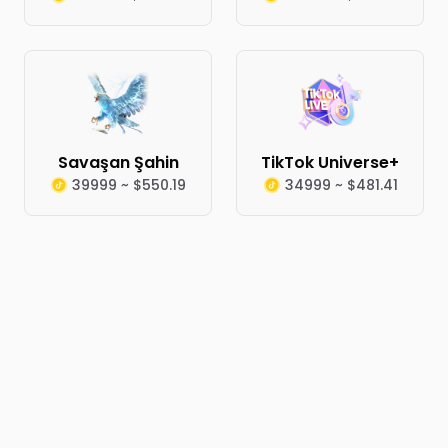
Savaşan Şahin
TikTok Universe+
39999 ~ $550.19
34999 ~ $481.41