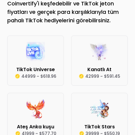
Coinvertify'i keşfedebilir ve TikTok jeton
fiyatları ve gerçek para karşılıklarıyla tüm
pahalı TikTok hediyelerini görebilirsiniz.
TikTok Universe
Kanatlı At
44999 ~ $618.96
42999 ~ $591.45
Ateş Anka kuşu
TikTok Stars
41999 ~ $577.70
39999 ~ $550.19