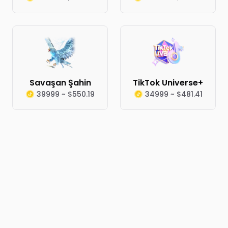
Savaşan Şahin
TikTok Universe+
39999 ~ $550.19
34999 ~ $481.41