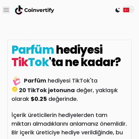
Open main menu
Switch to
Parfüm
hediyesi
Tik
Tok
'ta ne kadar?
Parfüm
hediyesi TikTok'ta
20 TikTok jetonuna
değer, yaklaşık
olarak
$0.25
değerinde.
İçerik üreticilerin hediyelerden tam
miktarı almadıklarını anlamanız önemlidir.
Bir içerik üreticiye hediye verildiğinde, bu