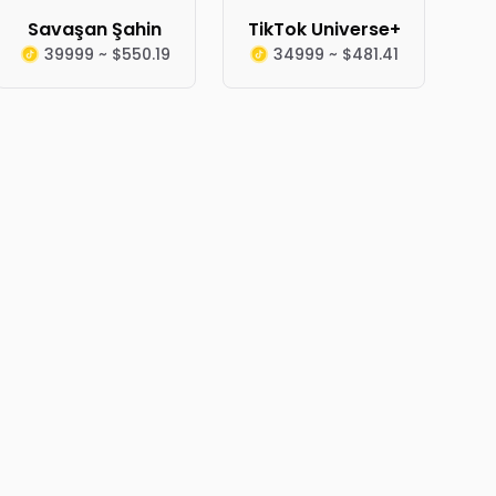
Savaşan Şahin
TikTok Universe+
39999 ~ $550.19
34999 ~ $481.41