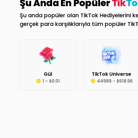
Şu Anda En Popüler
Tik
To
Şu anda popüler olan TikTok Hediyelerini keş
gerçek para karşılıklarıyla tüm popüler TikTo
Gül
TikTok Universe
1 ~ $0.01
44999 ~ $618.96