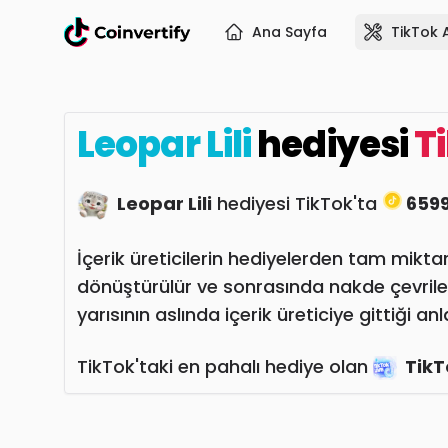
Ana Sayfa
TikTok 
Leopar Lili
hediyesi
T
Leopar Lili
hediyesi TikTok'ta
6599
İçerik üreticilerin hediyelerden tam miktar
dönüştürülür ve sonrasında nakde çevrile
yarısının aslında içerik üreticiye gittiği an
TikTok'taki en pahalı hediye olan
TikT