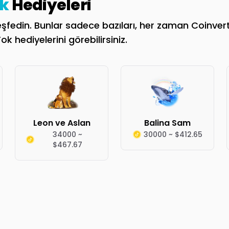
k
Hediyeleri
fedin. Bunlar sadece bazıları, her zaman Coinvertify
k hediyelerini görebilirsiniz.
Leon ve Aslan
Balina Sam
34000 ~
30000 ~ $412.65
$467.67