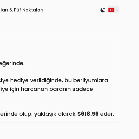
ları & Püf Noktaları
Switch to light
ğerinde.
ciye hediye verildiğinde, bu berilyumlara
diye için harcanan paranın sadece
rinde olup, yaklaşık olarak
$618.96
eder.