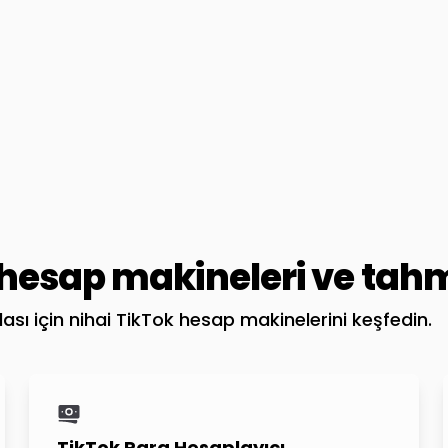
hesap makineleri ve tahm
zlası için nihai TikTok hesap makinelerini keşfedin.
TikTok Para Hesaplayıcı