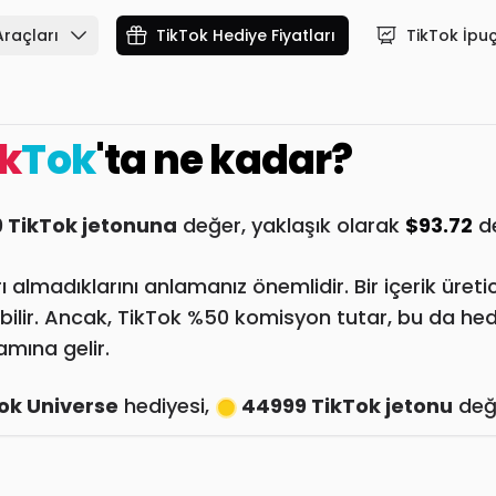
Araçları
TikTok Hediye Fiyatları
TikTok İpuç
ik
Tok
'ta ne kadar?
 TikTok jetonuna
değer, yaklaşık olarak
$93.72
de
ı almadıklarını anlamanız önemlidir. Bir içerik üreti
bilir. Ancak, TikTok %50 komisyon tutar, bu da he
lamına gelir.
ok Universe
hediyesi,
44999 TikTok jetonu
değe