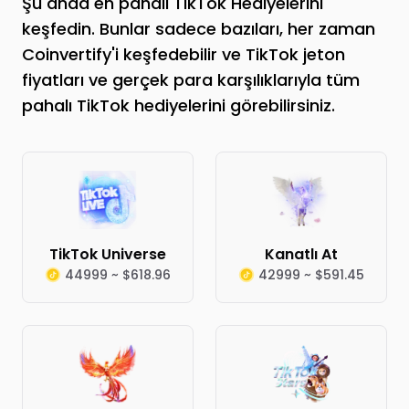
Şu anda en pahalı TikTok Hediyelerini
keşfedin. Bunlar sadece bazıları, her zaman
Coinvertify'i keşfedebilir ve TikTok jeton
fiyatları ve gerçek para karşılıklarıyla tüm
pahalı TikTok hediyelerini görebilirsiniz.
TikTok Universe
Kanatlı At
44999 ~ $618.96
42999 ~ $591.45