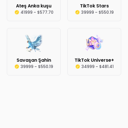
Ateş Anka kuşu
TikTok Stars
41999 ~ $577.70
39999 ~ $550.19
Savaşan Şahin
TikTok Universe+
39999 ~ $550.19
34999 ~ $481.41