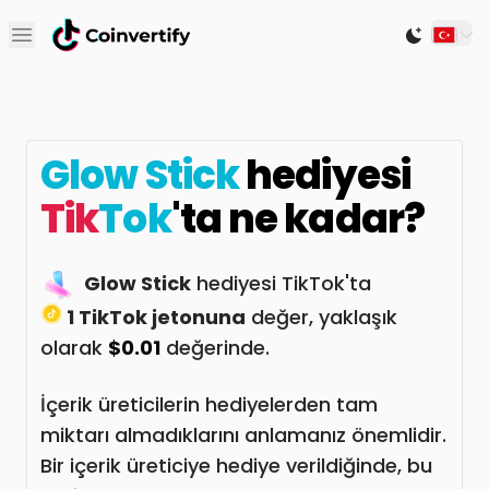
Open main menu
Switch to
Glow Stick
hediyesi
Tik
Tok
'ta ne kadar?
Glow Stick
hediyesi TikTok'ta
1 TikTok jetonuna
değer, yaklaşık
olarak
$0.01
değerinde.
İçerik üreticilerin hediyelerden tam
miktarı almadıklarını anlamanız önemlidir.
Bir içerik üreticiye hediye verildiğinde, bu