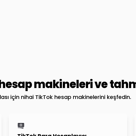
hesap makineleri ve tahm
zlası için nihai TikTok hesap makinelerini keşfedin.
TikTok Para Hesaplayıcı