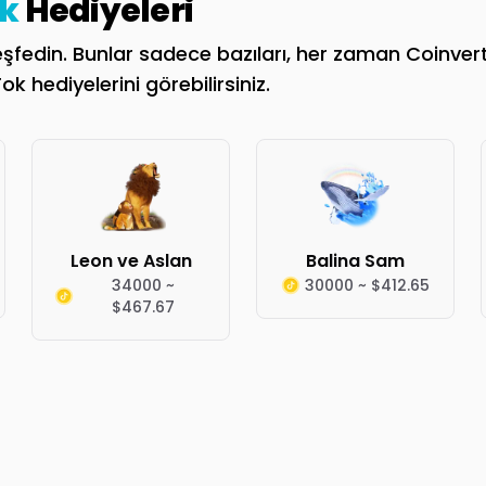
k
Hediyeleri
fedin. Bunlar sadece bazıları, her zaman Coinvertify
k hediyelerini görebilirsiniz.
Leon ve Aslan
Balina Sam
34000 ~
30000 ~ $412.65
$467.67