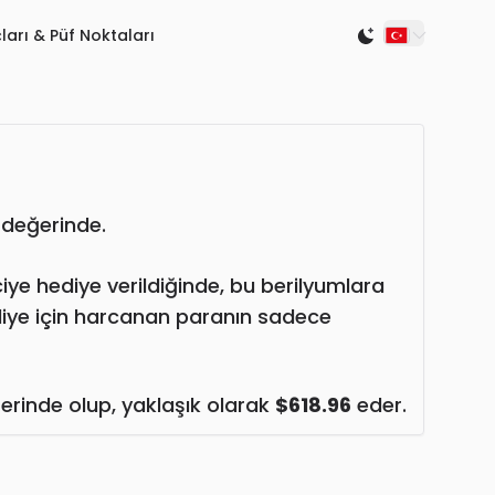
ları & Püf Noktaları
Switch to light
değerinde.
ciye hediye verildiğinde, bu berilyumlara
diye için harcanan paranın sadece
rinde olup, yaklaşık olarak
$618.96
eder.