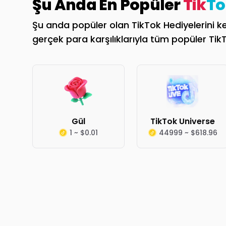
Şu Anda En Popüler
Tik
To
Şu anda popüler olan TikTok Hediyelerini keş
gerçek para karşılıklarıyla tüm popüler TikTo
Gül
TikTok Universe
1 ~ $0.01
44999 ~ $618.96