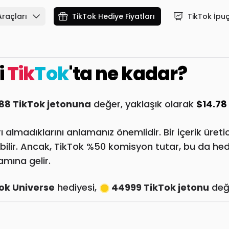
Araçları
TikTok Hediye Fiyatları
TikTok İpuç
i
Tik
Tok
'ta ne kadar?
88 TikTok jetonuna
değer, yaklaşık olarak
$14.78
ı almadıklarını anlamanız önemlidir. Bir içerik üreti
bilir. Ancak, TikTok %50 komisyon tutar, bu da he
lamına gelir.
ok Universe
hediyesi,
44999 TikTok jetonu
değe