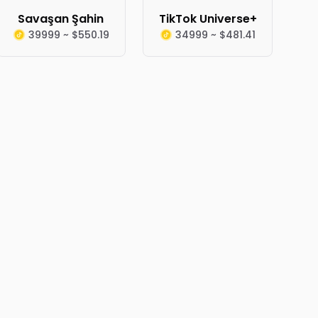
Savaşan Şahin
TikTok Universe+
39999 ~ $550.19
34999 ~ $481.41