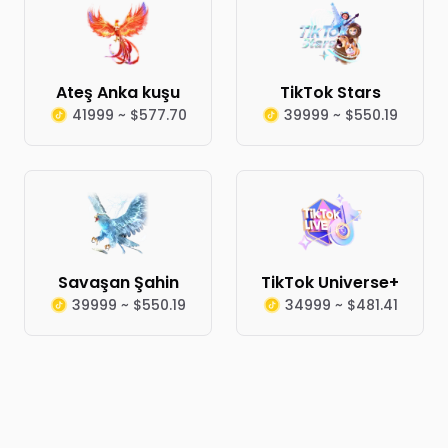
Ateş Anka kuşu
TikTok Stars
41999 ~ $577.70
39999 ~ $550.19
Savaşan Şahin
TikTok Universe+
39999 ~ $550.19
34999 ~ $481.41