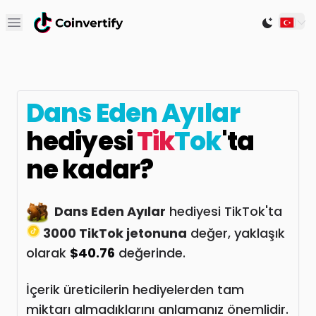
Open main menu
Switch to
Dans Eden Ayılar
hediyesi
Tik
Tok
'ta
ne kadar?
Dans Eden Ayılar
hediyesi TikTok'ta
3000 TikTok jetonuna
değer, yaklaşık
olarak
$40.76
değerinde.
İçerik üreticilerin hediyelerden tam
miktarı almadıklarını anlamanız önemlidir.