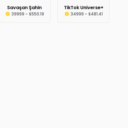
Savaşan Şahin
TikTok Universe+
39999 ~ $550.19
34999 ~ $481.41