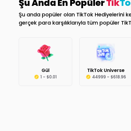
Şu Anda En Popüler
Tik
To
Şu anda popüler olan TikTok Hediyelerini keş
gerçek para karşılıklarıyla tüm popüler TikTo
Gül
TikTok Universe
1 ~ $0.01
44999 ~ $618.96