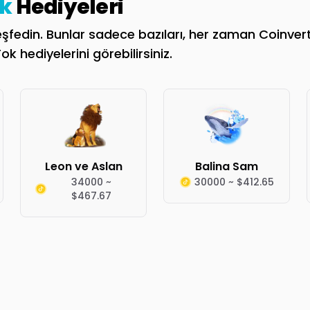
k
Hediyeleri
fedin. Bunlar sadece bazıları, her zaman Coinvertify
k hediyelerini görebilirsiniz.
Leon ve Aslan
Balina Sam
34000 ~
30000 ~ $412.65
$467.67