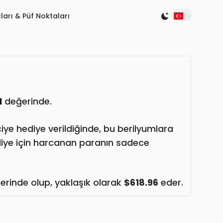
ları & Püf Noktaları
Switch to light
1
değerinde.
ciye hediye verildiğinde, bu berilyumlara
diye için harcanan paranın sadece
rinde olup, yaklaşık olarak
$618.96
eder.