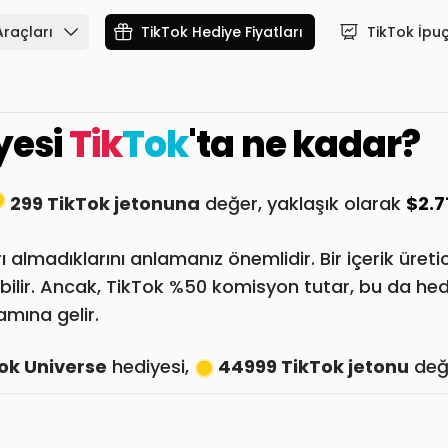
Araçları
TikTok Hediye Fiyatları
TikTok İpuç
yesi
Tik
Tok
'ta ne kadar?
299 TikTok jetonuna
değer, yaklaşık olarak
$2.7
ı almadıklarını anlamanız önemlidir. Bir içerik üreti
bilir. Ancak, TikTok %50 komisyon tutar, bu da he
lamına gelir.
ok Universe
hediyesi,
44999 TikTok jetonu
değe