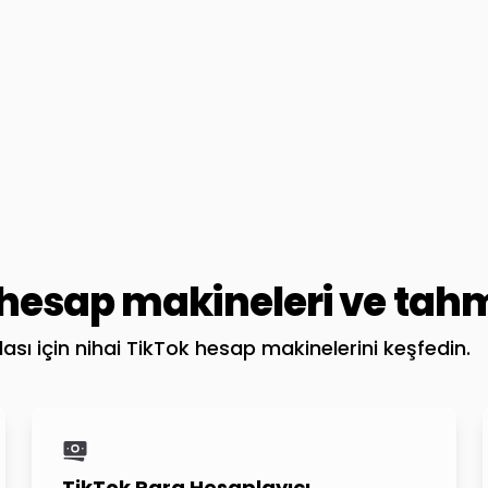
hesap makineleri ve tahm
zlası için nihai TikTok hesap makinelerini keşfedin.
TikTok Para Hesaplayıcı