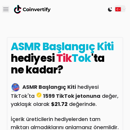
Open main menu
Switch to
ASMR Başlangıç Kiti
hediyesi
Tik
Tok
'ta
ne kadar?
ASMR Başlangıç Kiti
hediyesi
TikTok'ta
1599 TikTok jetonuna
değer,
yaklaşık olarak
$21.72
değerinde.
İçerik üreticilerin hediyelerden tam
miktarı almadıklarını anlamanız önemlidir.