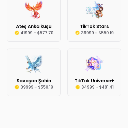
Ateş Anka kuşu
TikTok Stars
41999 ~ $577.70
39999 ~ $550.19
Savaşan Şahin
TikTok Universe+
39999 ~ $550.19
34999 ~ $481.41