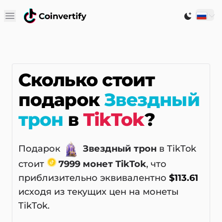
Open main menu
Switch to
Сколько стоит
подарок
Звездный
трон
в
TikTok
?
Подарок
Звездный трон
в TikTok
стоит
7999 монет TikTok
, что
приблизительно эквивалентно
$113.61
исходя из текущих цен на монеты
TikTok.