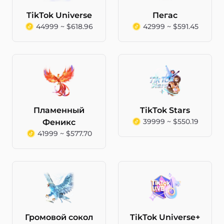
TikTok Universe
Пегас
44999 ~ $618.96
42999 ~ $591.45
Пламенный
TikTok Stars
39999 ~ $550.19
Феникс
41999 ~ $577.70
Громовой сокол
TikTok Universe+