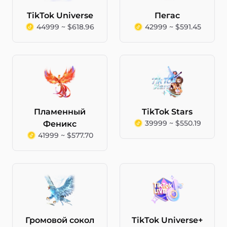
TikTok Universe
Пегас
44999 ~ $618.96
42999 ~ $591.45
Пламенный
TikTok Stars
39999 ~ $550.19
Феникс
41999 ~ $577.70
Громовой сокол
TikTok Universe+