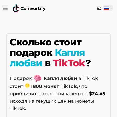
Open main menu
Switch to
Сколько стоит
подарок
Капля
любви
в
TikTok
?
Подарок
Капля любви
в TikTok
стоит
1800 монет TikTok
, что
приблизительно эквивалентно
$24.45
исходя из текущих цен на монеты
TikTok.