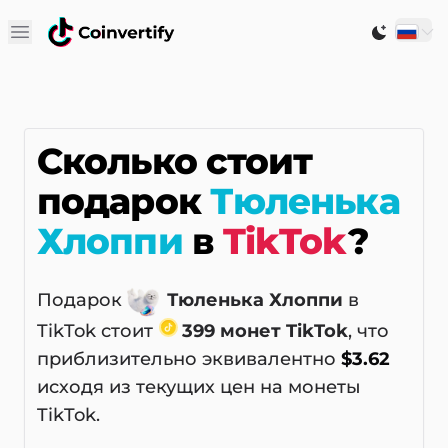
Open main menu
Switch to
Сколько стоит
подарок
Тюленька
Хлоппи
в
TikTok
?
Подарок
Тюленька Хлоппи
в
TikTok стоит
399 монет TikTok
, что
приблизительно эквивалентно
$3.62
исходя из текущих цен на монеты
TikTok.