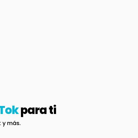
Tok
para ti
k y más.